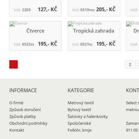
127,- KČ
205,- KČ
kód:
2203
kód:
6519mz
kód:
Čtverce
Tropická zahrada
Dr
195,- KČ
195,- KČ
kód:
6522st
kód:
6521tc
kód:
2
INFORMACE
KATEGORIE
KONT
O firmě
Metrový textil
Select s
Způsob doručení
Bytový textil
metrový
Způsob platby
Šatovky a halenkovky
Obchodní podmínky
Spoločenské
Zamaro
Kontakt
Folklór, kroje
911 05