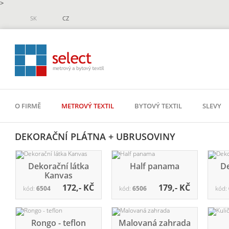
>
SK
CZ
O FIRMĚ
METROVÝ TEXTIL
BYTOVÝ TEXTIL
SLEVY
DEKORAČNÍ PLÁTNA + UBRUSOVINY
Dekorační látka
Half panama
De
Kanvas
172,- KČ
179,- KČ
kód:
6504
kód:
6506
kód:
Rongo - teflon
Malovaná zahrada