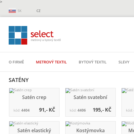
>
SK
CZ
O FIRMĚ
METROVÝ TEXTIL
BYTOVÝ TEXTIL
SLEVY
SATÉNY
Satén crep
Satén svatební
91,- KČ
195,- KČ
kód:
4404
kód:
4406
kód:
Satén elastický
Kostýmovka
Mo