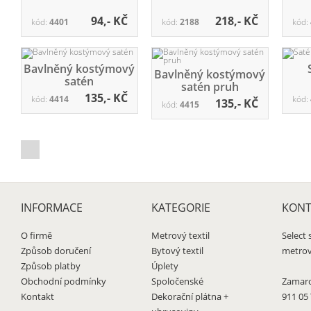
94,- KČ
218,- KČ
kód:
4401
kód:
2188
kód:
Bavlněný kostýmový
Bavlněný kostýmový
satén
satén pruh
135,- KČ
kód:
4414
kód:
135,- KČ
kód:
4415
INFORMACE
KATEGORIE
KONT
O firmě
Metrový textil
Select s
Způsob doručení
Bytový textil
metrový
Způsob platby
Úplety
Obchodní podmínky
Spoločenské
Zamaro
Kontakt
Dekorační plátna +
911 05