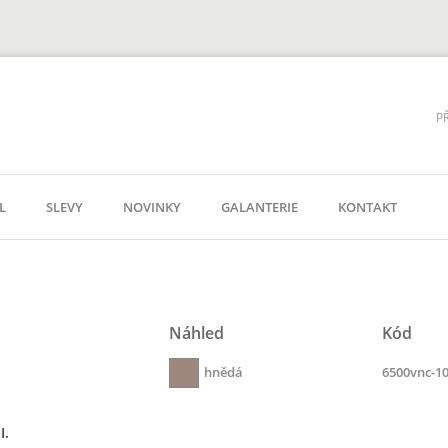
P
L
SLEVY
NOVINKY
GALANTERIE
KONTAKT
Náhled
Kód
hnědá
6500vnc-1
I.