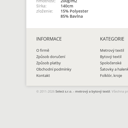
hmotnosť:
200g/m2
šírka:
140cm
zloženie:
15% Polyester
85% Bavlna
INFORMACE
KATEGORIE
O firmě
Metrový textil
Způsob doručení
Bytový textil
Způsob platby
Spoločenské
Obchodní podmínky
Šatovky a halen
Kontakt
Folklór, kroje
© 2011-2026
Select s.r.o. - metrový a bytový textil
. Všechna p