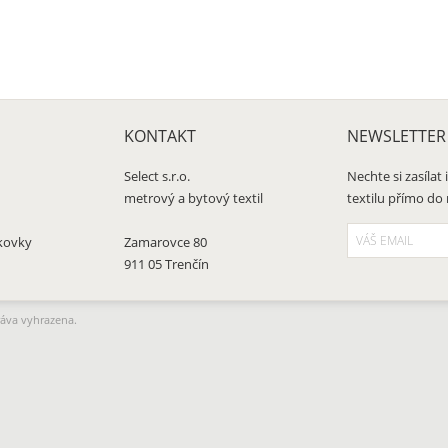
KONTAKT
NEWSLETTER
Select s.r.o.
Nechte si zasíla
metrový a bytový textil
textilu přímo do
kovky
Zamarovce 80
911 05 Trenčín
ráva vyhrazena.