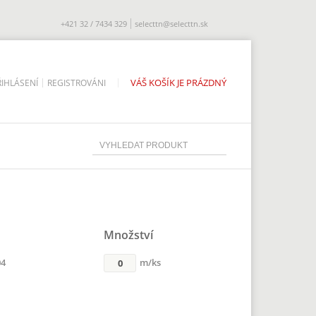
+421 32 / 7434 329
selecttn@selecttn.sk
VÁŠ KOŠÍK JE PRÁZDNÝ
ŘIHLÁSENÍ
REGISTROVÁNI
Množství
m/ks
04