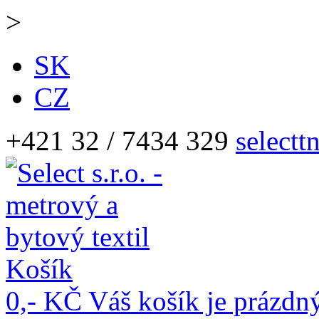
>
SK
CZ
+421 32 / 7434 329
selectt
Košík
0,- KČ
Váš košík je prázdn