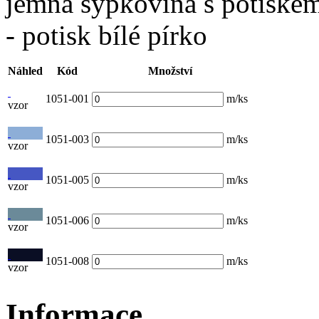
jemná sypkovina s potiske
- potisk bílé pírko
Náhled
Kód
Množství
1051-001
m/ks
vzor
1051-003
m/ks
vzor
1051-005
m/ks
vzor
1051-006
m/ks
vzor
1051-008
m/ks
vzor
Informace