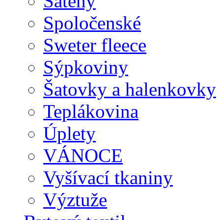
Satény
Spoločenské
Sweter fleece
Sýpkoviny
Šatovky a halenkovky
Teplákovina
Úplety
VÁNOCE
Vyšívací tkaniny
Výztuže