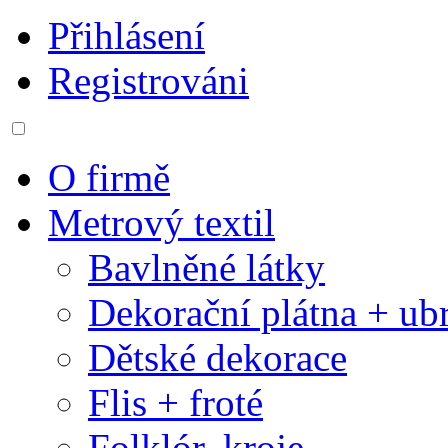
Přihlásení
Registrováni
O firmě
Metrový textil
Bavlněné látky
Dekorační plátna + ub
Dětské dekorace
Flis + froté
Folklór, kroje