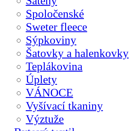
Satény
Spoločenské
Sweter fleece
Sýpkoviny
Šatovky a halenkovky
Teplákovina
Úplety
VÁNOCE
Vyšívací tkaniny
Výztuže