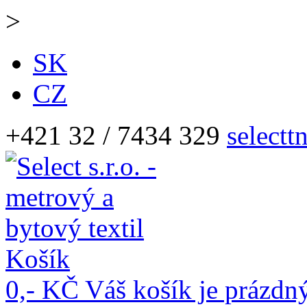
>
SK
CZ
+421 32 / 7434 329
selectt
Košík
0,- KČ
Váš košík je prázdn