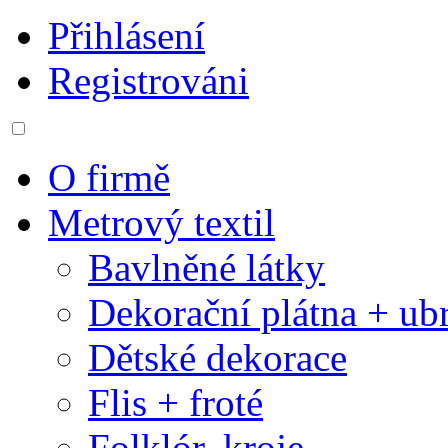
Přihlásení
Registrováni
O firmě
Metrový textil
Bavlněné látky
Dekorační plátna + ub
Dětské dekorace
Flis + froté
Folklór, kroje