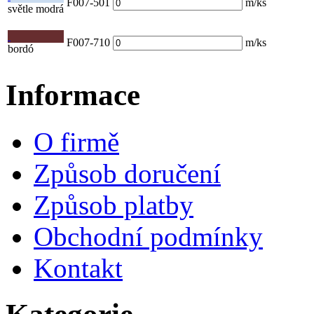
F007-501
m/ks
světle modrá
F007-710
m/ks
bordó
Informace
O firmě
Způsob doručení
Způsob platby
Obchodní podmínky
Kontakt